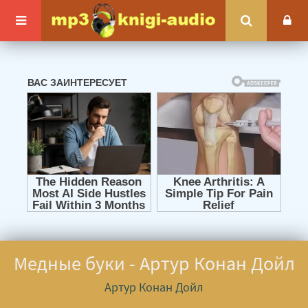
Медные буки - Артур Конан Дойл
Артур Конан Дойл