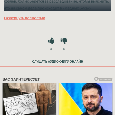
хозяев. Холмс берётся за расследование, чтобы выяснить,
что на самом деле происходит в «Медных буках».
Слушать mp3 (мп3) аудиокнигу "Медные буки - Артур
Развернуть полностью
Конан Дойл" в хорошем качестве полностью бесплатно
без регистрации на лучшем сайте
mp3-knigi-audio.com
0
0
СЛУШАТЬ АУДИОКНИГУ ОНЛАЙН