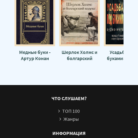
Медные буки -
Шерлок Холмс и
Усадьба «По
Артур Конан
болгарский
буками» - Арт
Дойл
кодекс - Тим
Конан Дойл
Саймондс
ЧТО СЛУШАЕМ?
ТОП 100
Жанры
ИНФОРМАЦИЯ