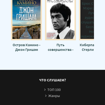
Остров Камино -
Путь
Киберпанк - Б
Джон Гришэм
совершенства -
Стерлинг, Мэ
Брюс Ли
Шелли
ЧТО СЛУШАЕМ?
ТОП 100
Жанры