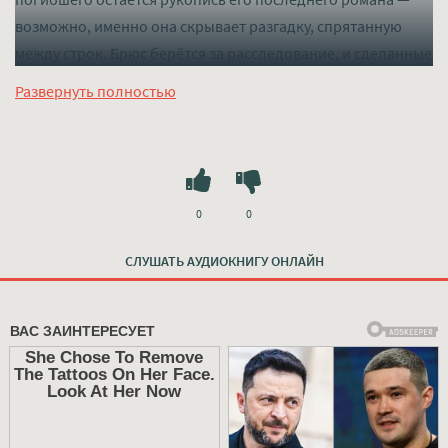
возможно, именно она скрывает разгадку, спрятанную
между строк. Брюс берётся за расследование, и сделанные
им открытия оказываются страшнее любого вымысла.
Развернуть полностью
Слушать mp3 (мп3) аудиокнигу "Ветра Камино - Джон
Гришэм" в хорошем качестве полностью бесплатно без
регистрации на лучшем сайте
mp3-knigi-audio.com
0
0
СЛУШАТЬ АУДИОКНИГУ ОНЛАЙН