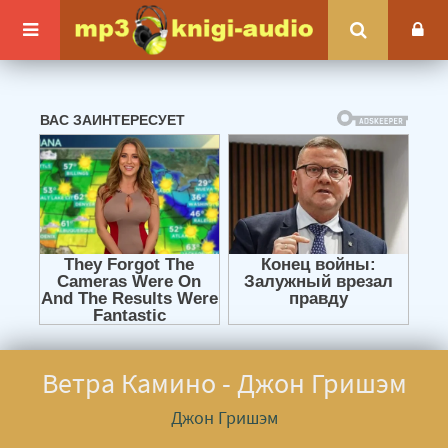
Ветра Камино - Джон Гришэм
Джон Гришэм