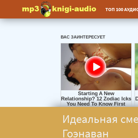
ТОП 100 АУД
Идеальная сме
Гоэнаван