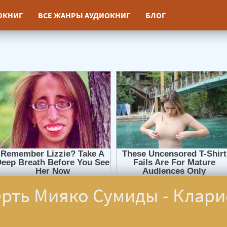
ИОКНИГ
ВСЕ ЖАНРЫ АУДИОКНИГ
БЛОГ
рть Мияко Сумиды - Клари