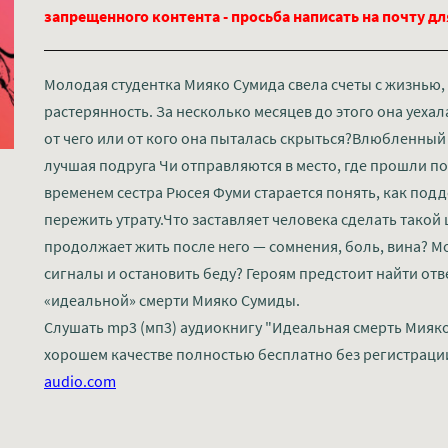
запрещенного контента - просьба написать на почту д
Молодая студентка Мияко Сумида свела счеты с жизнью, 
растерянность. За несколько месяцев до этого она уеха
от чего или от кого она пыталась скрыться?Влюбленный
лучшая подруга Чи отправляются в место, где прошли п
временем сестра Рюсея Фуми старается понять, как подд
пережить утрату.Что заставляет человека сделать такой ш
продолжает жить после него — сомнения, боль, вина? 
сигналы и остановить беду? Героям предстоит найти отве
«идеальной» смерти Мияко Сумиды.
Слушать mp3 (мп3) аудиокнигу "Идеальная смерть Мияко
хорошем качестве полностью бесплатно без регистраци
audio.com