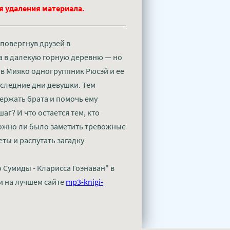
ля удаления материала.
повергнув друзей в
ла в далекую горную деревню — но
 в Мияко одногруппник Рюсэй и ее
оследние дни девушки. Тем
ержать брата и помочь ему
аг? И что остается тем, кто
Можно ли было заметить тревожные
ты и распутать загадку
 Сумиды - Кларисса Гоэнаван" в
и на лучшем сайте
mp3-knigi-