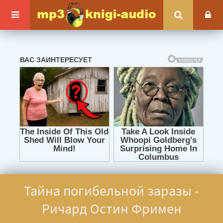
Тайна погибельной заразы -
Ричард Остин Фримен