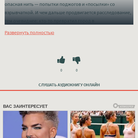
опасная нить — попытки поджогов и «посылки» со
взрывчаткой. И чем дальше продвигается расследование,
тем очевиднее: кто-то превратил город в
экспериментальную площадку.
Развернуть полностью
Слушать mp3 (мп3) аудиокнигу "Тайна погибельной
заразы - Ричард Остин Фримен" в хорошем качестве
полностью бесплатно без регистрации на лучшем сайте
mp3-knigi-audio.com
0
0
СЛУШАТЬ АУДИОКНИГУ ОНЛАЙН