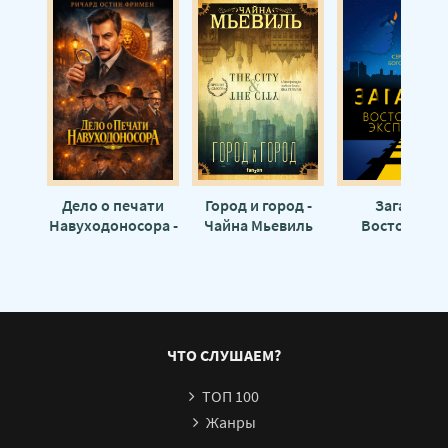
Дело о печати
Город и город -
Загадка
Навуходоносора -
Чайна Мьевиль
Восточного
Ричард Остин
Экспресса -
Фримен
Серафима
Богомолова
ЧТО СЛУШАЕМ?
ТОП 100
Жанры