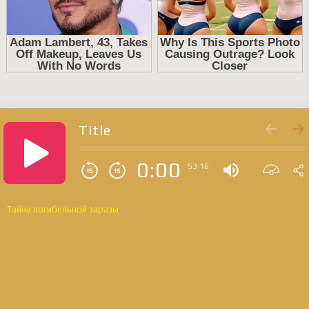
Title
0:00
53:16
Тайна погибельной заразы