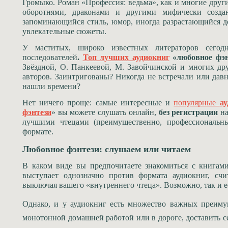
Громыко. Роман «Профессия: ведьма», как и многие други
оборотнями, драконами и другими мифически созда
запоминающийся стиль, юмор, иногда разрастающийся д
увлекательные сюжеты.
У маститых, широко известных литераторов сегод
последователей
.
Топ лучших аудиокниг
«любовное фэн
Звёздной, О. Панкеевой, М. Завойчинской и многих др
авторов. Заинтригованы? Никогда не встречали или давн
нашли времени?
Нет ничего проще: самые интересные и
популярные
ау
фэнтези
» вы можете слушать онлайн,
без регистрации
на
лучшими чтецами (преимущественно, профессиональ
формате.
Любовное фэнтези: слушаем или читаем
В каком виде вы предпочитаете знакомиться с книгам
выступает однозначно против формата аудиокниг, счи
выключая вашего «внутреннего чтеца». Возможно, так и е
Однако, и у аудиокниг есть множество важных преиму
монотонной домашней работой или в дороге, доставить се