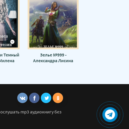
 и Темный
Зелье №999 -
 Милена
Александра Лисина
ская
рослушать mp3 аудиокнигу без