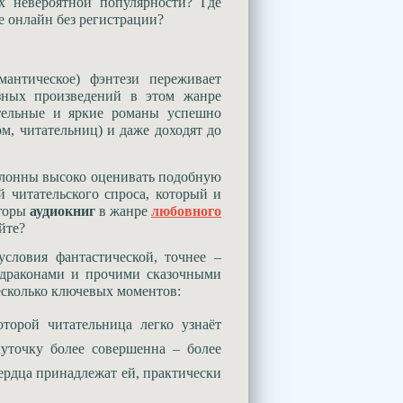
 невероятной популярности? Где
 онлайн без регистрации?
антическое) фэнтези переживает
зных произведений в этом жанре
тельные и яркие романы успешно
м, читательниц) и даже доходят до
клонны высоко оценивать подобную
й читательского спроса, который и
вторы
аудиокниг
в жанре
любовного
йте?
словия фантастической, точнее –
 драконами и прочими сказочными
есколько ключевых моментов:
торой читательница легко узнаёт
уточку более совершенна – более
сердца принадлежат ей, практически