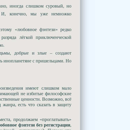
жно, иногда слишком суровый, но
. И, конечно, мы уже немножко
этому «любовное фэнтези» редко
 разряда лёгкой приключенческой
ю.
едьмы, добрые и злые – создают
ть инопланетяне с пришельцами. Но
произведения имеют слишком мало
днимающей не избитые философские
ственные ценности. Возможно, всё
 жанра, есть что сказать в защиту
места, продолжаем «проглатывать»
юбовное фэнтези без
регистрации
,