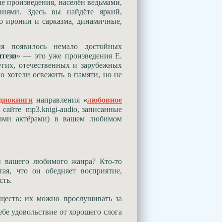
е произведения, населён ведьмами,
ниями. Здесь вы найдёте яркий,
о иронии и сарказма, динамичные,
ня появилось немало достойных
тези
» — это уже произведения Е.
угих, отечественных и зарубежных
о хотели освежить в памяти, но не
диокниги
направления
«
любовное
 сайте mp3.knigi-audio, записанные
ными актёрами) в вашем любимом
и вашего любимого жанра? Кто-то
тая, что он обедняет восприятие,
сть.
ществ: их можно прослушивать за
бе удовольствие от хорошего слога