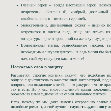
Главный герой – всегда настоящий герой, возмо
непременно обаятельный, храбрый, достойный
влюблены в него – вместе с героиней.
Увлекательный, динамичный сюжет – именно по
встречается в чистом виде, чаще это что-то из
литературы, ориентированной на женскую аудитори
Всевозможная магия, разнообразные чародеи, в
необходимый антураж фэнтези. А ведь могли бы бы
нам, слабому полу, феи как-то милее!
Несколько слов в защиту
Разумеется, строгие критики скажут, что подобные 
общего с действительно качественной литературой, по
вопросы или подающие в необычном ракурсе вечные нрав
так и есть. Но у нас, многочисленной армии поклонниц
обожаемых нами аудиокниг из серии любовное фэнтези.
Итак, почему же мы, даже замечая откровенно слабые 
подобные романы, а ещё лучше –
слушать аудиокнигу л