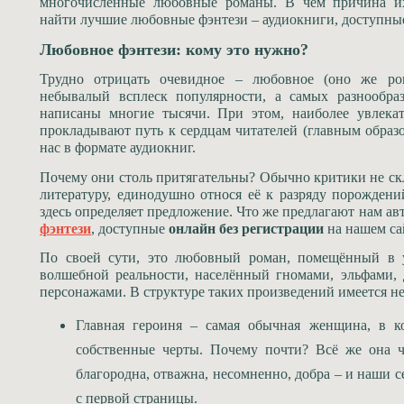
многочисленные любовные романы. В чём причина их
найти лучшие любовные фэнтези – аудиокниги, доступные
Любовное фэнтези: кому это нужно?
Трудно отрицать очевидное – любовное (оно же ром
небывалый всплеск популярности, а самых разнообра
написаны многие тысячи. При этом, наиболее увлека
прокладывают путь к сердцам читателей (главным образо
нас в формате аудиокниг.
Почему они столь притягательны? Обычно критики не с
литературу, единодушно относя её к разряду порождени
здесь определяет предложение. Что же предлагают нам а
фэнтези
, доступные
онлайн
без регистрации
на нашем са
По своей сути, это любовный роман, помещённый в у
волшебной реальности, населённый гномами, эльфами,
персонажами. В структуре таких произведений имеется н
Главная героиня – самая обычная женщина, в ко
собственные черты. Почему почти? Всё же она ч
благородна, отважна, несомненно, добра – и наши 
с первой страницы.