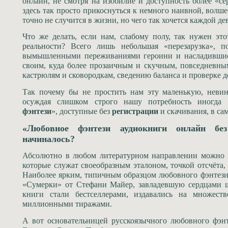
онлайн, не смотря на изобилие и доступность более «с
здесь так просто прикоснуться к немного наивной, волше
точно не случится в жизни, но чего так хочется каждой д
Что же делать, если нам, слабому полу, так нужен это
реальности? Всего лишь небольшая «перезарузка», п
вымышленными переживаниями героини и насладившись
своим, куда более прозаичным и скучным, повседневным
кастрюлям и сковородкам, сведению баланса и проверке 
Так почему бы не простить нам эту маленькую, невин
осуждая слишком строго нашу потребность иногда
фэнтези
», доступные без
регистрации
и скачивания, в с
«Любовное фэнтези аудиокниги онлайн бе
начиналось?
Абсолютно в любом литературном направлении можно в
которые служат своеобразным эталоном, точкой отсчёта, 
Наиболее ярким, типичным образцом любовного фэнтези,
«Сумерки» от Стефани Майер, завладевшую сердцами ш
книги стали бестселлерами, издавались на множест
миллионными тиражами.
А вот основательницей русскоязычного любовного фэн