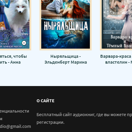
яться, чтобы
Ныряльщица -
Варвара-краса
ить - Анна
Эльденберт Марина
властелин -
решкова
Завойчин
О САЙТЕ
енциальности
Бесплатный сайт аудиокниг, где вы можете п
м
регистрации.
udio@gmail.com