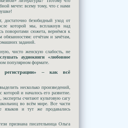
ерьёзной» литературы? Потому что
бной мечте: всему тому, что с нами
евушке!
т, достаточно безобидный уход от
осле которой мы, всплакнув над
 поворотами сюжета, вернёмся к
 обязанностям: отчётам и зачётам,
домашних заданий.
ную, чисто женскую слабость, не
слушать аудиокниги «любовное
амом популярном формате.
з регистрации» – как всё
ыделить несколько произведений,
с которой и началось его развитие.
 эксперты считают культовую сагу
кольниц во всём мире. Все части
ве языков и тут же продавались
тези признана писательница Ольга