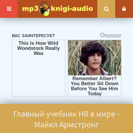
Главный учебник HR в мире -
Майкл Армстронг