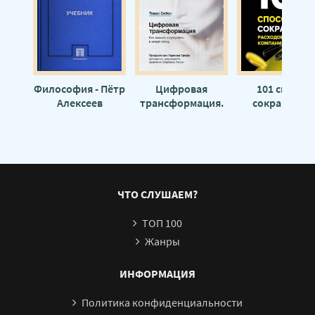
Философия - Пётр
Цифровая
101 способ
Алексеев
трансформация.
сокращения
Как выжить и
расходов
преуспеть в
компании -
новую эпоху -
Андрей Филип
Сибел Томас
ЧТО СЛУШАЕМ?
ТОП 100
Жанры
ИНФОРМАЦИЯ
Политика конфиденциальности