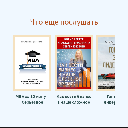
Что еще послушать
MBA за 80 минут.
Как вести бизнес
Гонка за
Серьезное
в наше сложное
лидерство:
бизнес-
время? - Борис
секрет побе
образование
Кригер
великого
самостоятельно -
конструктора
Ричард Ривз
Росс Браун, А