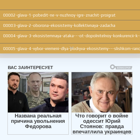
00002-glava-1-pobedit-ne-v-nuzhnoy-igre-znachit-proigrat
00003-glava-2-oborona-ekosistemy-kollektivnaya-zadacha
00004-glava-3-ekosistemnaya-ataka---ot-dopolnitelnoy-konkurencii-k-
00005-glava-4-vybor-vremeni-dlya-podryva-ekosistemy---slishkom-ra
00006-glava-5-lovushka-ego-sistemy
00007-glava-6-ctat-liderom-ne-to-zhe-samoe-chto-proyavlyat-liderstv
00008-glava-7-strategicheskaya-yasnost-eto-kollektivnaya-rabota
00009-zaklyuchenie
00010-posleslovie-chto-delat-s-podryvom-ekosistem-vne-chastnogo-s