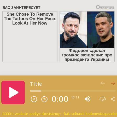
Title
0:00
10:11
00001-vvedenie-podryv-ekosistemy---kak-sohranit-konkurentosposobn