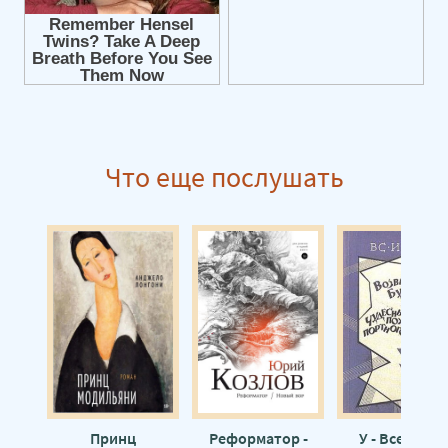
0012
0013
0014
0015
0016
Что еще послушать
0017
0018
0019
0020
0021
0022
0023
0024
0025
Принц
Реформатор -
У - Всеволод