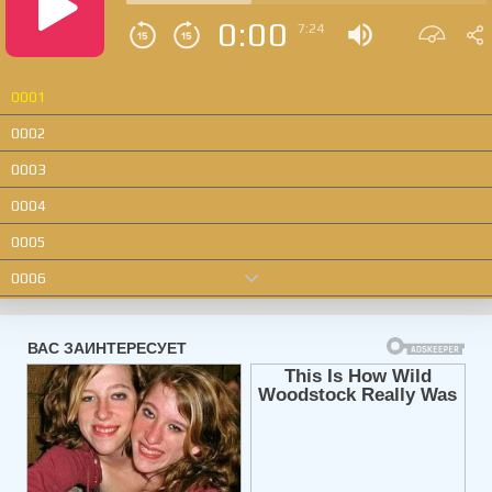
0:00
7:24
0001
0002
0003
0004
0005
0006
0007
0008
0009
0010
0011