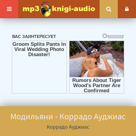
Модильяни - Коррадо Ауджиас
Коррадо Ауджиас