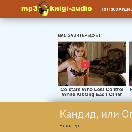
ТОП 100 АУД
Кандид, или О
Вольтер