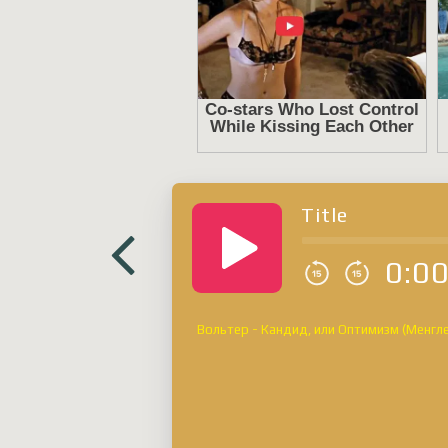
Title
0:0
Вольтер - Кандид, или Оптимизм (Менглет