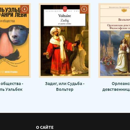
 общества -
Задиг, или Судьба -
Орлеанс
ль Уэльбек
Вольтер
девственница
или Судьба. М
Вольт
О САЙТЕ