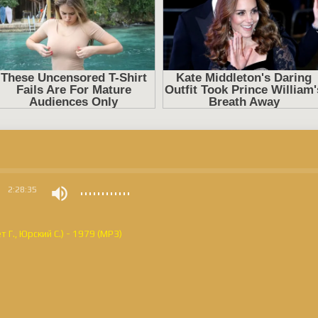
0
2:28:35
 Г., Юрский С.) - 1979 (MP3)